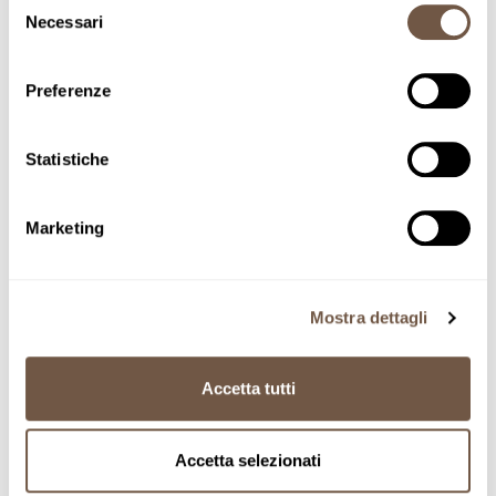
Necessari
del
consenso
Preferenze
Home
Gift boxes
Cubo Mini
Statistiche
Adding product to your cart
Cubo Mini
Marketing
SKU MNCUB
Mostra dettagli
Accetta tutti
Accetta selezionati