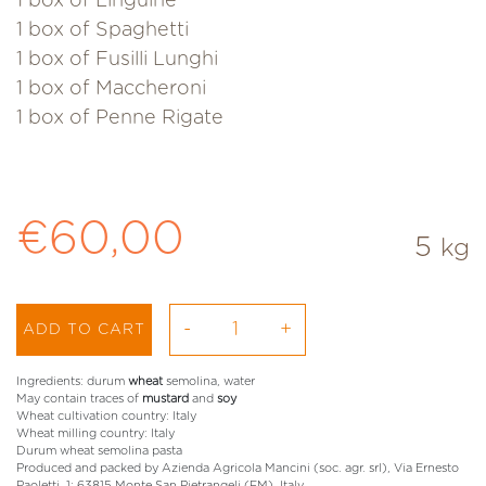
1 box of
Linguine
1 box of Spaghetti
1 box of Fusilli Lunghi
1 box of Maccheroni
1 box of Penne Rigate
Regular price
€60,00
5
kg
-
+
ADD TO CART
Ingredients: durum
wheat
semolina, water
May contain traces of
mustard
and
soy
Wheat cultivation country: Italy
Wheat milling country: Italy
Durum wheat semolina pasta
Produced and packed by Azienda Agricola Mancini (soc. agr. srl), Via Ernesto
Paoletti, 1; 63815 Monte San Pietrangeli (FM), Italy