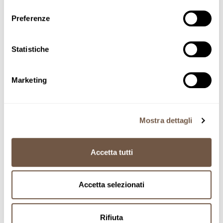
consenso
Preferenze
Home
Classic line
Penne Rigate
Statistiche
Adding product to your cart
Penne Rigate
Marketing
SKU PEB5
7'-9'
Mostra dettagli
Accetta tutti
50
Accetta selezionati
MM
Rifiuta