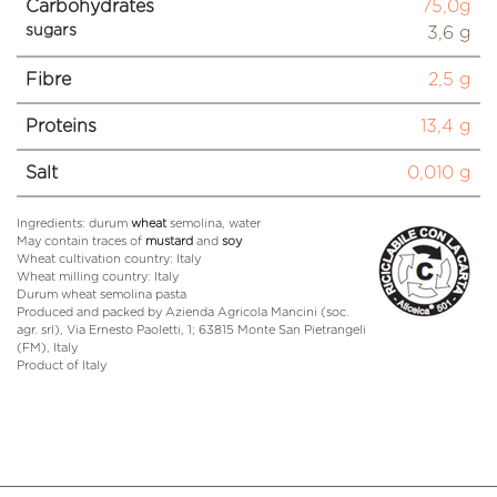
Carbohydrates
75,0g
sugars
3,6 g
Fibre
2,5 g
Proteins
13,4 g
Salt
0,010 g
Ingredients: durum
wheat
semolina, water
May contain traces of
mustard
and
soy
Wheat cultivation country: Italy
Wheat milling country: Italy
Durum wheat semolina pasta
Produced and packed by Azienda Agricola Mancini (soc.
agr. srl), Via Ernesto Paoletti, 1; 63815 Monte San Pietrangeli
(FM), Italy
Product of Italy