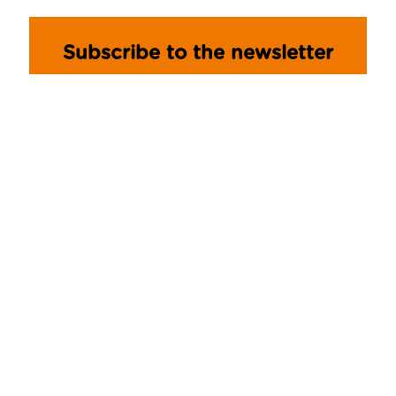
Subscribe to the newsletter
Become part of the Pasta Mancini
Community and always stay
updated!
ISCRIVITI
SPECIAL PROJECTS
Chicchi di grano