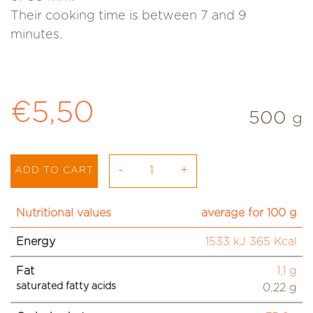
Their cooking time is between 7 and 9
minutes.
Regular price
€5,50
500
g
-
+
ADD TO CART
Nutritional values
average for 100 g
Energy
1533 kJ 365 Kcal
Fat
1,1 g
saturated fatty acids
0,22 g