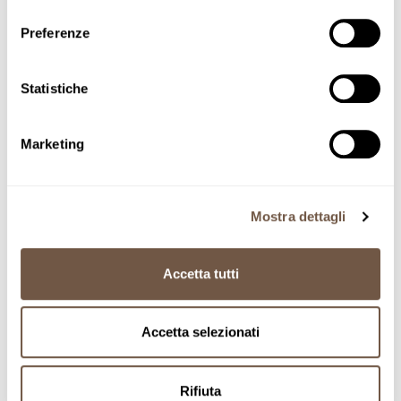
consenso
Preferenze
Home
Classic line
Penne Rigate
Statistiche
Adding product to your cart
Penne Rigate
Marketing
SKU PEB5
7'-9'
Mostra dettagli
Accetta tutti
50
Accetta selezionati
MM
Rifiuta