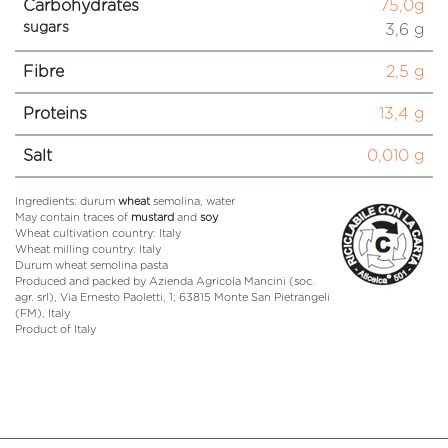
Carbohydrates
75,0g
sugars
3,6 g
Fibre
2,5 g
Proteins
13,4 g
Salt
0,010 g
Ingredients: durum
wheat
semolina, water
May contain traces of
mustard
and
soy
Wheat cultivation country: Italy
Wheat milling country: Italy
Durum wheat semolina pasta
Produced and packed by Azienda Agricola Mancini (soc.
agr. srl), Via Ernesto Paoletti, 1; 63815 Monte San Pietrangeli
(FM), Italy
Product of Italy