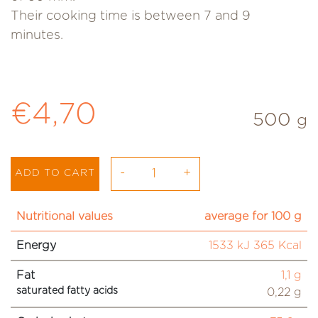
Their cooking time is between 7 and 9
minutes.
Regular price
€4,70
500
g
-
+
ADD TO CART
Nutritional values
average for 100 g
Energy
1533 kJ 365 Kcal
Fat
1,1 g
saturated fatty acids
0,22 g