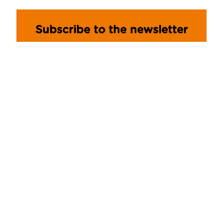
Subscribe to the newsletter
Become part of the Pasta Mancini
Community and always stay
updated!
ISCRIVITI
SPECIAL PROJECTS
Chicchi di grano