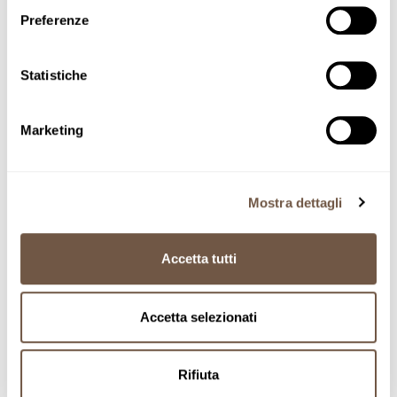
Preferenze
Home
Classic line
Mezze Maniche
Statistiche
Adding product to your cart
Mezze Maniche
Marketing
SKU MMB5
9'-11'
Mostra dettagli
Accetta tutti
20
Accetta selezionati
MM
Rifiuta