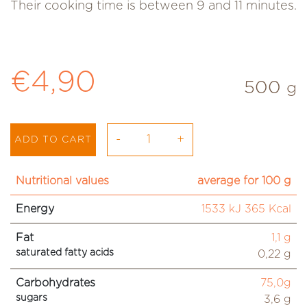
Their cooking time is between 9 and 11 minutes.
Regular price
€4,90
500
g
-
+
ADD TO CART
Nutritional values
average for 100 g
Energy
1533 kJ 365 Kcal
Fat
1,1 g
saturated fatty acids
0,22 g
Carbohydrates
75,0g
sugars
3,6 g