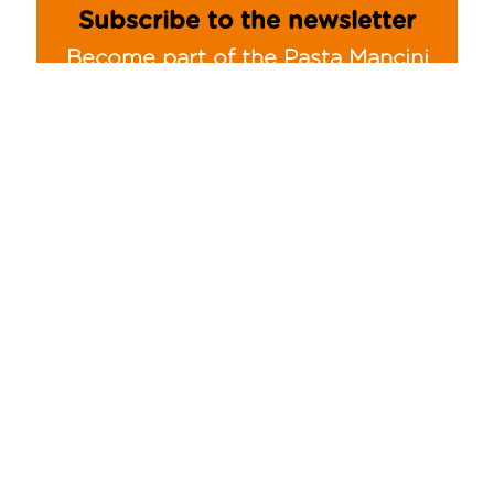
Subscribe to the newsletter
Become part of the Pasta Mancini
Community and always stay
updated!
ISCRIVITI
SPECIAL PROJECTS
Chicchi di grano
Mista Mancini
Mista Mancini Recipes