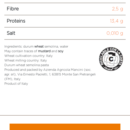
Fibre
2,5 g
Proteins
13,4 g
Salt
0,010 g
Ingredients: durum
wheat
semolina, water
May contain traces of
mustard
and
soy
Wheat cultivation country: Italy
Wheat milling country: Italy
Durum wheat semolina pasta
Produced and packed by Azienda Agricola Mancini (soc.
agr. srl), Via Ernesto Paoletti, 1; 63815 Monte San Pietrangeli
(FM), Italy
Product of Italy