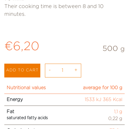
Their cooking time is between 8 and 10
minutes.
Regular price
€6,20
500
g
-
+
ADD TO CART
Nutritional values
average for 100 g
Energy
1533 kJ 365 Kcal
Fat
1,1 g
saturated fatty acids
0,22 g