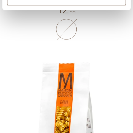
12
MM