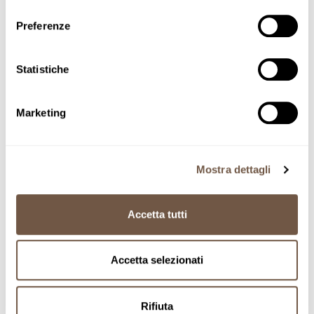
consenso
Preferenze
Home
Classic line
Fusilli Lunghi
Statistiche
Adding product to your cart
Fusilli Lunghi
Marketing
SKU FULB5
8'-10'
Mostra dettagli
Accetta tutti
70
Accetta selezionati
MM
Rifiuta