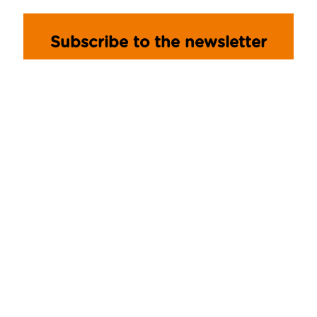
Subscribe to the newsletter
Become part of the Pasta Mancini
Community and always stay
updated!
ISCRIVITI
SPECIAL PROJECTS
Chicchi di grano