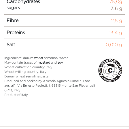
Carbohydrates
75,0g
sugars
3,6 g
Fibre
2,5 g
Proteins
13,4 g
Salt
0,010 g
Ingredients: durum
wheat
semolina, water
May contain traces of
mustard
and
soy
Wheat cultivation country: Italy
Wheat milling country: Italy
Durum wheat semolina pasta
Produced and packed by Azienda Agricola Mancini (soc.
agr. srl), Via Ernesto Paoletti, 1; 63815 Monte San Pietrangeli
(FM), Italy
Product of Italy