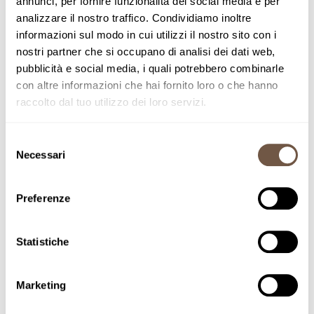
annunci, per fornire funzionalità dei social media e per
analizzare il nostro traffico. Condividiamo inoltre
informazioni sul modo in cui utilizzi il nostro sito con i
Suscríbete al boletín
nostri partner che si occupano di analisi dei dati web,
¡Sea parte de la comunidad Pasta
pubblicità e social media, i quali potrebbero combinarle
con altre informazioni che hai fornito loro o che hanno
Mancini y manténgase siempre
raccolto dal tuo utilizzo dei loro servizi.
actualizado!
Selezione
ISCRIVITI
Necessari
del
consenso
Preferenze
Statistiche
PROYECTOS ESPECIALES
Marketing
Chicchi di grano