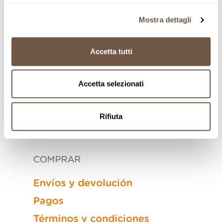
Mista Mancini
Mista Mancini Recetas
Mostra dettagli
Nonno Mariano
Accetta tutti
Unici
FCI Federciclismo
Accetta selezionati
Regali per aziende
Rifiuta
COMPRAR
Envíos y devolución
Pagos
Términos y condiciones