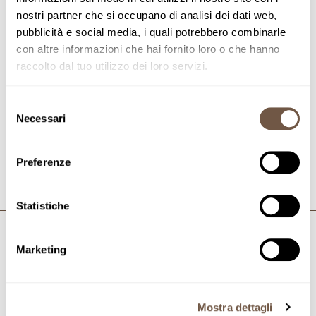
To submit your application, even a spontaneous one,
nostri partner che si occupano di analisi dei dati web,
write us at lavoraconnoi@pastamancini.it
pubblicità e social media, i quali potrebbero combinarle
con altre informazioni che hai fornito loro o che hanno
raccolto dal tuo utilizzo dei loro servizi.
Selezione
Necessari
del
RETOUR À NOTEBOOK
consenso
Preferenze
Statistiche
Marketing
Abonnez-vous à la newsletter
Devenez membre de la
communauté Pasta Mancini et
Mostra dettagli