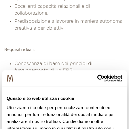
Eccellenti capacità relazionali e di
collaborazione.
Predisposizione a lavorare in maniera autonoma,
creativa e per obiettivi.
Requisiti ideali:
Conoscenza di base dei principi di
funzionamento di un ERP.
Conoscenza di base del linguaggio SQL per la
gestione e l’interrogazione dei database.
Conoscenza di base dei linguaggi di
Questo sito web utilizza i cookie
programmazione orientati allo sviluppo web.
Utilizziamo i cookie per personalizzare contenuti ed
Conoscenza di base in ambito sistemistico per la
annunci, per fornire funzionalità dei social media e per
gestione e la progettazione di reti informatiche
analizzare il nostro traffico. Condividiamo inoltre
Are you interested to join our team?
informazioni sul modo in cui utilizzi il nostro sito con i