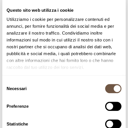
Prezzo di listino
€5,10
Questo sito web utilizza i cookie
Utilizziamo i cookie per personalizzare contenuti ed
annunci, per fornire funzionalità dei social media e per
analizzare il nostro traffico. Condividiamo inoltre
-
+
AGGIUNGI AL CARRELLO
informazioni sul modo in cui utilizzi il nostro sito con i
Inserimento del prodotto nel carrello
nostri partner che si occupano di analisi dei dati web,
pubblicità e social media, i quali potrebbero combinarle
con altre informazioni che hai fornito loro o che hanno
raccolto dal tuo utilizzo dei loro servizi.
Spaghetti
Selezione
Necessari
del
consenso
Preferenze
Statistiche