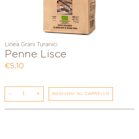
Linea Grani Turanici
Penne Lisce
Prezzo di listino
€5,10
-
+
AGGIUNGI AL CARRELLO
Inserimento del prodotto nel carrello
Sedani 20 Righe