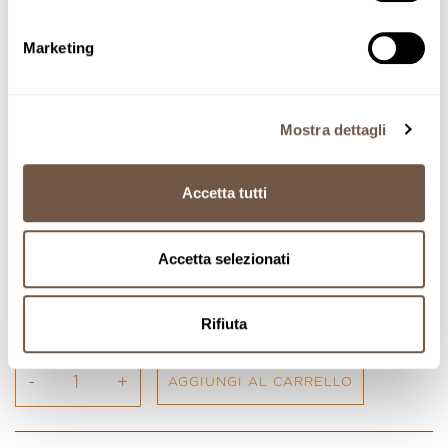
Marketing
Mostra dettagli
Accetta tutti
Linea Grani Turanici
Spaghetti
Accetta selezionati
Prezzo di listino
€5,10
Rifiuta
-
+
AGGIUNGI AL CARRELLO
Inserimento del prodotto nel carrello